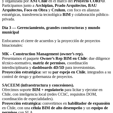
y organizada por
ANI Chile
en el marco del
Proyecto CORFO
.
Participamos junto a
Archiplan, Prado Arquitectos, BAU
Arquitectos, Foco en Obra
y
Crulum
, con foco en alianzas
estratégicas, transferencia tecnológica
BIM
y colaboración público-
privada.
Día 3 — Gerenciamiento, grandes constructoras y mundo
municipal
Enfocamos el cierre de acuerdos y la proyección de proyectos
binacionales:
MK – Construction Management (owner’s rep).
Presentamos el paquete
Owner’s Rep BIM en Chile
: due diligence
técnico-normativo,
matriz de permisos
, coordinación
interdisciplinaria y
dashboards 4D/5D
para inversionistas.
Proyección estratégica:
ser su
par espejo en Chile
, integrados a su
control de riesgo y gobernanza de proyectos.
SACEEM (infraestructura y concesiones).
Ofrecimos soporte
BIM + regulatorio
para licitar y ejecutar en
Chile, con inteligencia local (redes CChC, requisitos DOM,
coordinación de especialidades).
Proyección estratégica:
convertirnos en
habilitador de expansión
en Chile, con una
célula BIM de alto desempeño
y un
equipo de
permisos
con SLA.