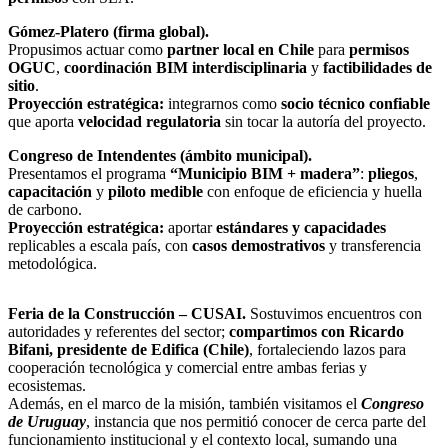
Gómez-Platero (firma global).
Propusimos actuar como
partner local en Chile
para
permisos
OGUC
,
coordinación BIM interdisciplinaria
y
factibilidades de
sitio
.
Proyección estratégica:
integrarnos como
socio técnico confiable
que aporta
velocidad regulatoria
sin tocar la autoría del proyecto.
Congreso de Intendentes (ámbito municipal).
Presentamos el programa
“Municipio BIM + madera”
:
pliegos
,
capacitación
y
piloto medible
con enfoque de eficiencia y huella
de carbono.
Proyección estratégica:
aportar
estándares y capacidades
replicables a escala país, con
casos demostrativos
y transferencia
metodológica.
Feria de la Construcción – CUSAI.
Sostuvimos encuentros con
autoridades y referentes del sector;
compartimos con Ricardo
Bifani, presidente de Edifica (Chile)
, fortaleciendo lazos para
cooperación tecnológica y comercial entre ambas ferias y
ecosistemas.
Además, en el marco de la misión, también visitamos el
Congreso
de Uruguay
, instancia que nos permitió conocer de cerca parte del
funcionamiento institucional y el contexto local, sumando una