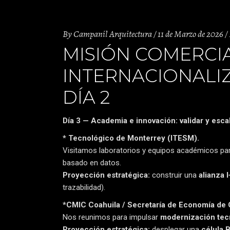
By
Campanil Arquitectura
11 de Marzo de 2026
MISIÓN COMERCIA
INTERNACIONALIZ
DÍA 2
Día 3 — Academia e innovación: validar y esca
* Tecnológico de Monterrey (ITESM).
Visitamos laboratorios y equipos académicos pa
basado en datos.
Proyección estratégica:
construir una
alianza 
trazabilidad).
*CMIC Coahuila / Secretaría de Economía de 
Nos reunimos para impulsar
modernización tec
Proyección estratégica:
desplegar una
célula 