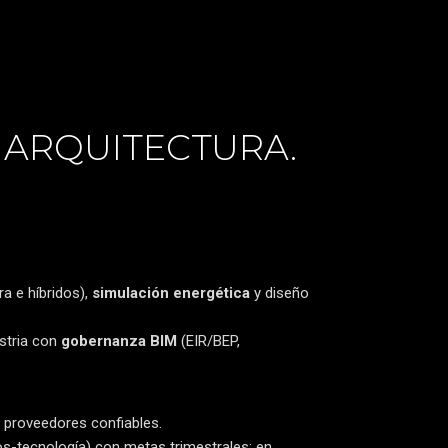
 ARQUITECTURA.
a e híbridos),
simulación energética
y diseño
ustria con
gobernanza BIM
(EIR/BEP,
 proveedores confiables.
-tecnología) con metas trimestrales; en