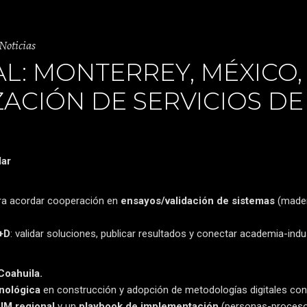
Noticias
L: MONTERREY, MÉXICO,
ACIÓN DE SERVICIOS DE
lar
ra acordar cooperación en
ensayos/validación de sistemas
(mader
I+D
: validar soluciones, publicar resultados y conectar academia-ind
Coahuila.
nológica
en construcción y adopción de metodologías digitales con
BIM regional
y un
playbook de implementación
(personas-procesos